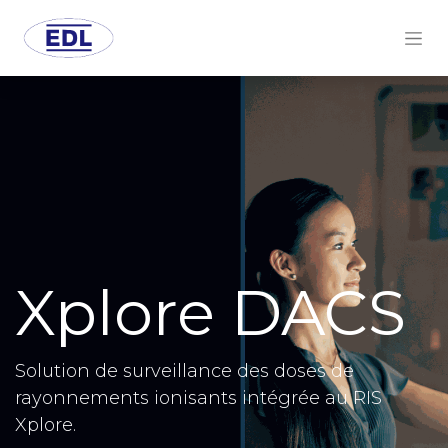
Xplore DACS
Solution de surveillance des doses de
rayonnements ionisants intégrée au RIS
Xplore.