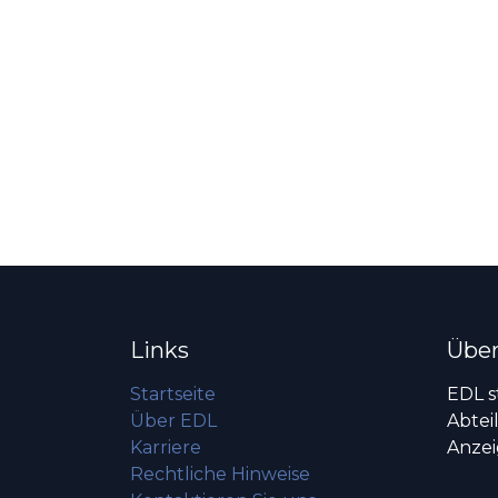
Links
Über
Startseite
EDL s
Über EDL
Abtei
Karriere
Anzei
Rechtliche Hinweise